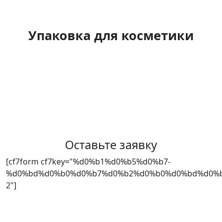
Упаковка для косметики
Оставьте заявку
[cf7form cf7key="%d0%b1%d0%b5%d0%b7-
%d0%bd%d0%b0%d0%b7%d0%b2%d0%b0%d0%bd%d0%b
2"]