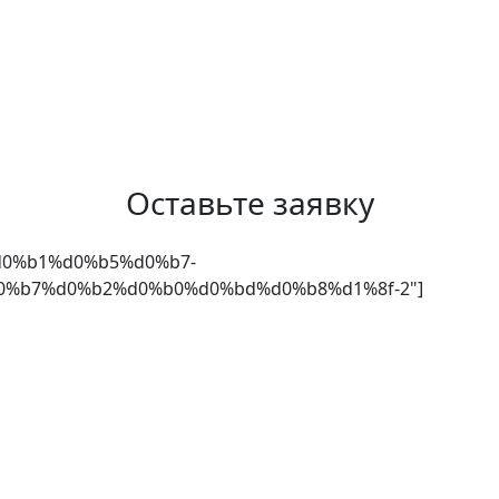
Оставьте заявку
"%d0%b1%d0%b5%d0%b7-
%b7%d0%b2%d0%b0%d0%bd%d0%b8%d1%8f-2"]