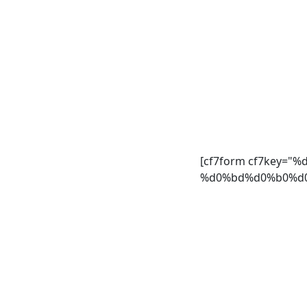
[cf7form cf7key=
%d0%bd%d0%b0%d0